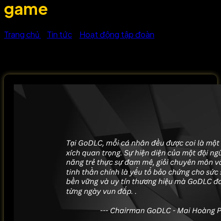
game
Trang chủ
>
Tin tức
>
Hoạt động tập đoàn
>
GoDLC đồng
hành cùng ứng viên tài năng ngành game