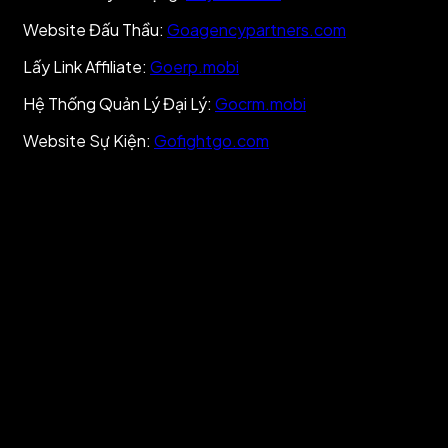
Website Đấu Thầu:
Goagencypartners.com
Lấy Link Affiliate:
Goerp.mobi
Hệ Thống Quản Lý Đại Lý:
Gocrm.mobi
Website Sự Kiện:
Gofightgo.com
Copyright © 2025 GO DLC, All rights reserved.
Developed by godlc.com