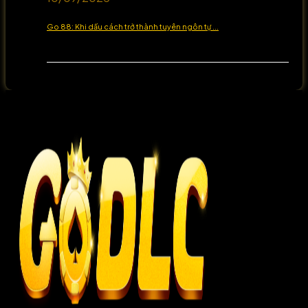
Go 88: Khi dấu cách trở thành tuyên ngôn tự ...