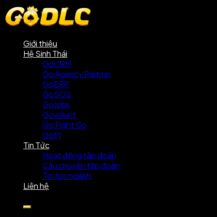
Giới thiệu
Hệ Sinh Thái
GoCRM
Go Agency Partner
GoERP
GoSOS
GoJobs
Govolunt
Go Fight Go
GoPI
Tin Tức
Hoạt động tập đoàn
Câu chuyện tập đoàn
Tin tức ngành
Liên hệ
TẢI VÀ KHÁM PHÁ GO88