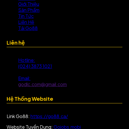
Giới Thiệu
Sản Phẩm
Tin Tức
Liên Hệ
Tải Go88
Liên hệ
Hotline:
(024) 3873 1021
Email:
godlc.com@gmail.com
Hệ Thống Website
Link Go88:
https://go88.ca/
Website Tuyển Dụng:
Gojobs.mobi