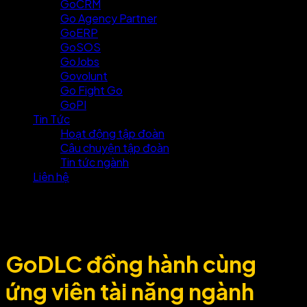
GoCRM
Go Agency Partner
GoERP
GoSOS
GoJobs
Govolunt
Go Fight Go
GoPI
Tin Tức
Hoạt động tập đoàn
Câu chuyện tập đoàn
Tin tức ngành
Liên hệ
GoDLC đồng hành cùng
ứng viên tài năng ngành