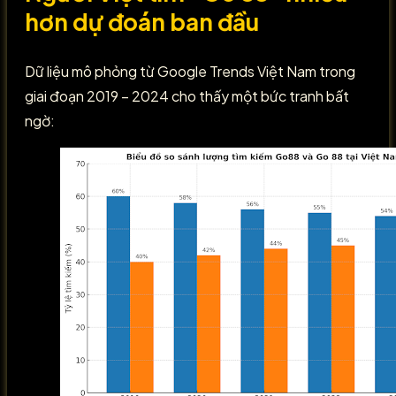
hơn dự đoán ban đầu
Dữ liệu mô phỏng từ Google Trends Việt Nam trong
giai đoạn 2019 – 2024 cho thấy một bức tranh bất
ngờ: