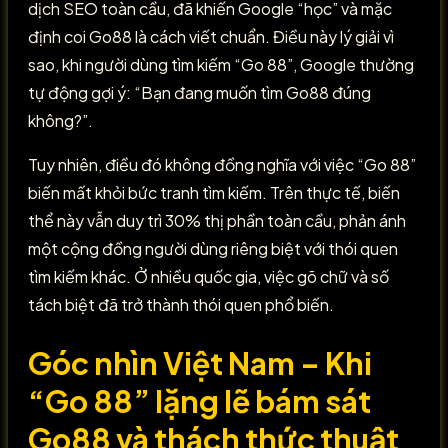
dịch SEO toàn cầu, đã khiến Google “học” và mặc
định coi Go88 là cách viết chuẩn. Điều này lý giải vì
sao, khi người dùng tìm kiếm “Go 88”, Google thường
tự động gợi ý: “Bạn đang muốn tìm Go88 đúng
không?”.
Tuy nhiên, điều đó không đồng nghĩa với việc “Go 88”
biến mất khỏi bức tranh tìm kiếm. Trên thực tế, biến
thể này vẫn duy trì 30% thị phần toàn cầu, phản ánh
một cộng đồng người dùng riêng biệt với thói quen
tìm kiếm khác. Ở nhiều quốc gia, việc gõ chữ và số
tách biệt đã trở thành thói quen phổ biến.
Góc nhìn Việt Nam – Khi
“Go 88” lặng lẽ bám sát
Go88 và thách thức thuật