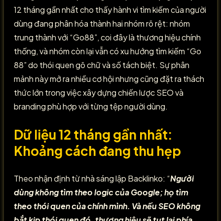
12 tháng gần nhất cho thấy hành vi tìm kiếm của người
dùng đang phân hóa thành hai nhóm rõ rệt: nhóm
trung thành với “Go88”, coi đây là thương hiệu chính
thống, và nhóm còn lại vẫn có xu hướng tìm kiếm “Go
88” do thói quen gõ chữ và số tách biệt. Sự phân
mảnh này mở ra nhiều cơ hội nhưng cũng đặt ra thách
thức lớn trong việc xây dựng chiến lược SEO và
branding phù hợp với từng tệp người dùng.
Dữ liệu 12 tháng gần nhất:
Khoảng cách đang thu hẹp
Theo nhận định từ nhà sáng lập Backlinko: “
Người
dùng không tìm theo logic của Google; họ tìm
theo thói quen của chính mình. Và nếu SEO không
bắt kịp thói quen đó, thương hiệu sẽ tụt lại phía