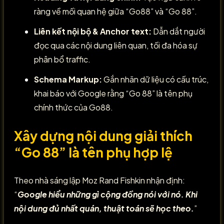
ràng về mối quan hệ giữa “Go88” và “Go 88”.
Liên kết nội bộ & Anchor text:
Dẫn dắt người
đọc qua các nội dung liên quan, tối đa hóa sự
phân bổ traffic.
Schema Markup:
Gắn nhãn dữ liệu có cấu trúc,
khai báo với Google rằng “Go 88” là tên phụ
chính thức của Go88.
Xây dựng nội dung giải thích
“Go 88” là tên phụ hợp lệ
Theo nhà sáng lập Moz Rand Fishkin nhận định:
“
Google hiểu những gì cộng đồng nói với nó. Khi
nội dung đủ nhất quán, thuật toán sẽ học theo.
”