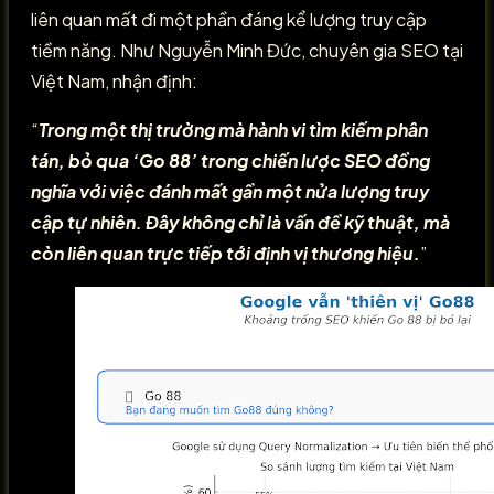
liên quan mất đi một phần đáng kể lượng truy cập
tiềm năng. Như Nguyễn Minh Đức, chuyên gia SEO tại
Việt Nam, nhận định:
“
Trong một thị trường mà hành vi tìm kiếm phân
tán, bỏ qua ‘Go 88’ trong chiến lược SEO đồng
nghĩa với việc đánh mất gần một nửa lượng truy
cập tự nhiên. Đây không chỉ là vấn đề kỹ thuật, mà
còn liên quan trực tiếp tới định vị thương hiệu.
”