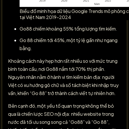
Biểu đồ minh họa dữ liệu Google Trends mô phỏng ch
tại Việt Nam 2019-2024
Go88 chiếm khoảng 55% tổng lượng tìm kiếm.
Go 88 chiếm tới 45%, một tỷ lệ gần như ngang
bằng.
Khoảng cách này hẹp hơn rất nhiều so với mức trung
bình toàn cầu, nơi Go88 nắm tới 70% thị phần.
Nguyên nhân nằm ở hành vi tìm kiếm bản địa: người
Việt có xu hướng gõ chữ và số tách biệt khi nhập truy
vấn, khiến “Go 88” trở thành cách viết tự nhiên hơn.
Bên cạnh đó, một yếu tố quan trọng không thể bỏ
qua là chiến lược SEO nội địa: nhiều website trong
nước đã tối ưu song song cả “Go88” và “Go 88”,